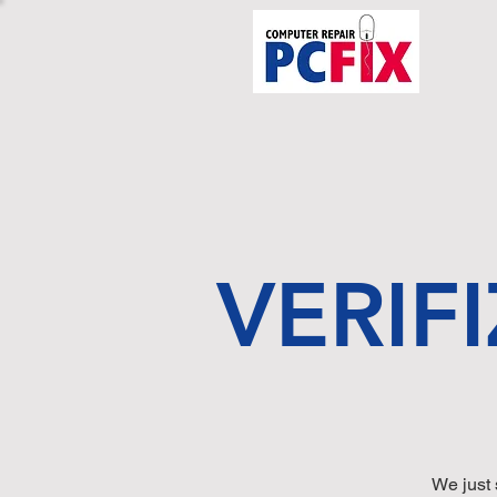
VERIF
We just 